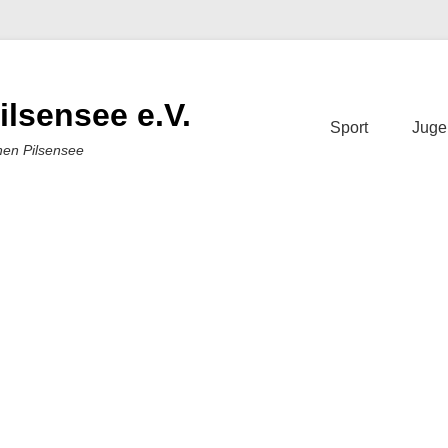
ilsensee e.V.
Sport
Juge
nen Pilsensee
replin