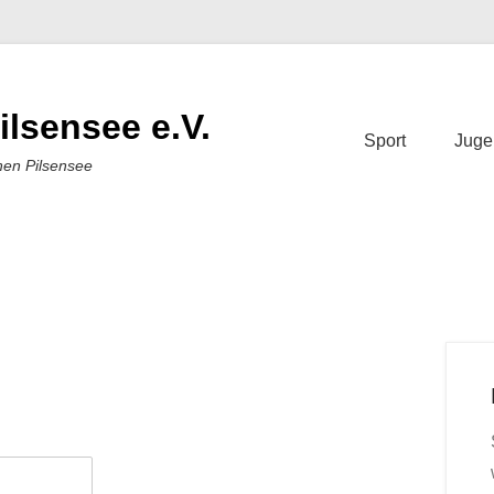
ilsensee e.V.
Sport
Juge
nen Pilsensee
 Treplin