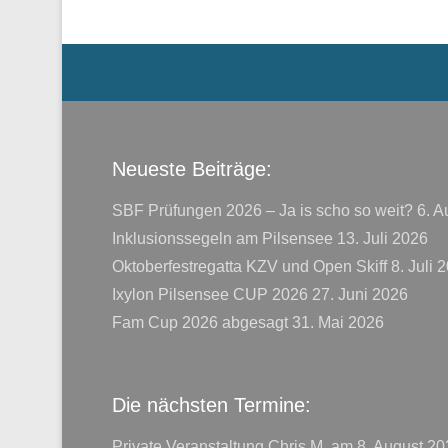
Menü der Fußzeile
Neueste Beiträge:
SBF Prüfungen 2026 – Ja is scho so weit?
6. A
Inklusionssegeln am Pilsensee
13. Juli 2026
Oktoberfestregatta KZV und Open Skiff
8. Juli 
Ixylon Pilsensee CUP 2026
27. Juni 2026
Fam Cup 2026 abgesagt
31. Mai 2026
Die nächsten Termine:
Private Veranstaltung Chris M.
am 8. August 20