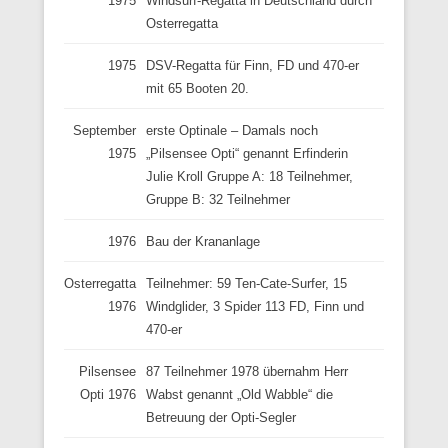
1975
Windsurf-Regatta in Deutschland durch
Osterregatta
1975
DSV-Regatta für Finn, FD und 470-er
mit 65 Booten 20.
September
erste Optinale – Damals noch
1975
„Pilsensee Opti“ genannt Erfinderin
Julie Kroll Gruppe A: 18 Teilnehmer,
Gruppe B: 32 Teilnehmer
1976
Bau der Krananlage
Osterregatta
Teilnehmer: 59 Ten-Cate-Surfer, 15
1976
Windglider, 3 Spider 113 FD, Finn und
470-er
Pilsensee
87 Teilnehmer 1978 übernahm Herr
Opti 1976
Wabst genannt „Old Wabble“ die
Betreuung der Opti-Segler