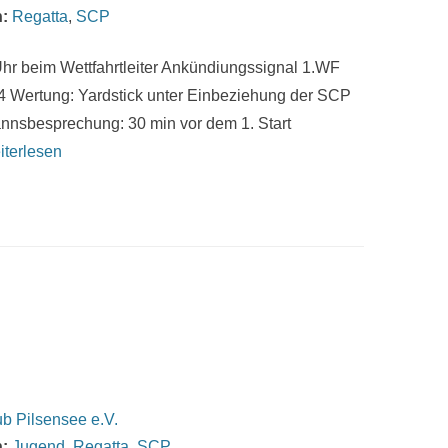
:
Regatta
,
SCP
hr beim Wettfahrtleiter Ankündiungssignal 1.WF
 4 Wertung: Yardstick unter Einbeziehung der SCP
annsbesprechung: 30 min vor dem 1. Start
iterlesen
b Pilsensee e.V.
:
Jugend
,
Regatta
,
SCP