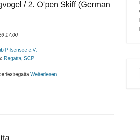
gvogel / 2. O’pen Skiff (German
26 17:00
b Pilsensee e.V.
:
Regatta
,
SCP
berfestregatta
Weiterlesen
tta