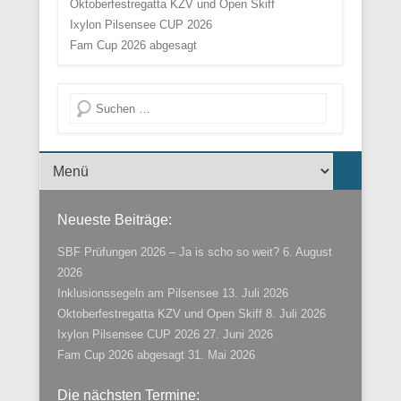
Oktoberfestregatta KZV und Open Skiff
Ixylon Pilsensee CUP 2026
Fam Cup 2026 abgesagt
Suche
Menü der Fußzeile
Neueste Beiträge:
SBF Prüfungen 2026 – Ja is scho so weit?
6. August
2026
Inklusionssegeln am Pilsensee
13. Juli 2026
Oktoberfestregatta KZV und Open Skiff
8. Juli 2026
Ixylon Pilsensee CUP 2026
27. Juni 2026
Fam Cup 2026 abgesagt
31. Mai 2026
Die nächsten Termine: