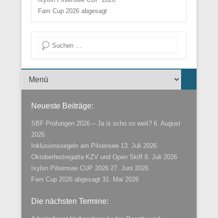
Fam Cup 2026 abgesagt
Suche
Menü der Fußzeile
Neueste Beiträge:
SBF Prüfungen 2026 – Ja is scho so weit?
6. August
2026
Inklusionssegeln am Pilsensee
13. Juli 2026
Oktoberfestregatta KZV und Open Skiff
8. Juli 2026
Ixylon Pilsensee CUP 2026
27. Juni 2026
Fam Cup 2026 abgesagt
31. Mai 2026
Die nächsten Termine: