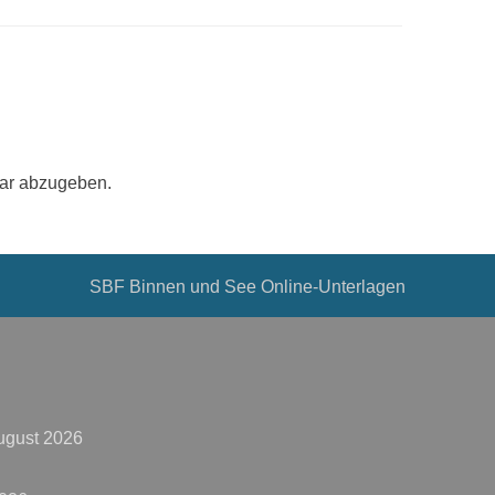
ar abzugeben.
SBF Binnen und See Online-Unterlagen
ugust 2026