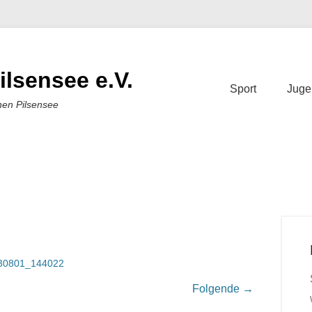
ilsensee e.V.
Sport
Juge
nen Pilsensee
30801_144022
Folgende →