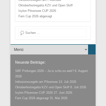
Oktoberfestregatta KZV und Open Skiff
Ixylon Pilsensee CUP 2026
Fam Cup 2026 abgesagt
Suche
Menü der Fußzeile
Neueste Beiträge:
SBF Prüfungen 2026 – Ja is scho so weit?
6. August
2026
Inklusionssegeln am Pilsensee
13. Juli 2026
Oktoberfestregatta KZV und Open Skiff
8. Juli 2026
Ixylon Pilsensee CUP 2026
27. Juni 2026
Fam Cup 2026 abgesagt
31. Mai 2026