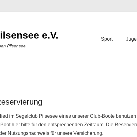
ilsensee e.V.
Sport
Juge
nen Pilsensee
eservierung
6. März 2023
Von
Daniel Treplin
lied im Segelclub Pilsesee eines unserer Club-Boote benutzen
s Boot hier bitte für den entsprechenden Zeitraum. Die Reservier
 der Nutzungsnachweis für unsere Versicherung.