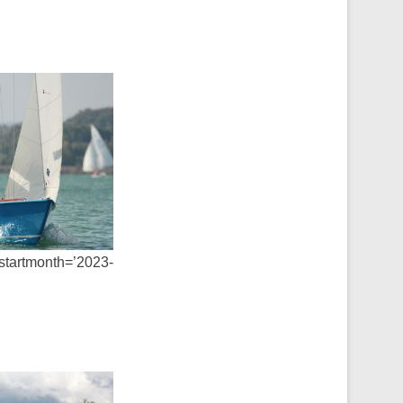
startmonth=’2023-