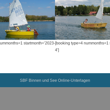
nummonths=1 startmonth=’2023-
[booking type=4 nummonths=1 
4′]
SBF Binnen und See Online-Unterlagen