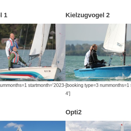
l 1
Kielzugvogel 2
nummonths=1 startmonth=’2023-
[booking type=3 nummonths=1 
4′]
Opti2