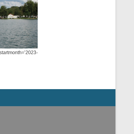
startmonth=’2023-