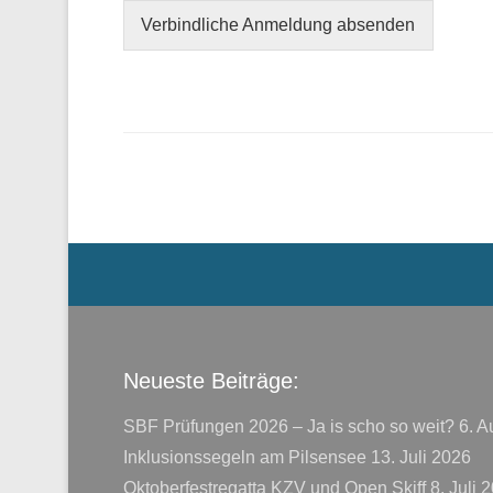
Verbindliche Anmeldung absenden
Beitrags Übersicht
Menü der Fußzeile
Neueste Beiträge:
SBF Prüfungen 2026 – Ja is scho so weit?
6. A
Inklusionssegeln am Pilsensee
13. Juli 2026
Oktoberfestregatta KZV und Open Skiff
8. Juli 