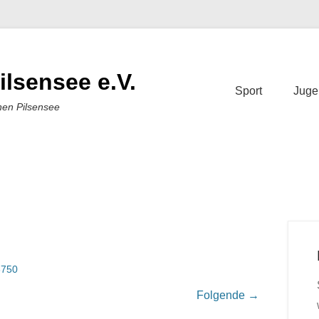
ilsensee e.V.
Sport
Juge
nen Pilsensee
750
Folgende →