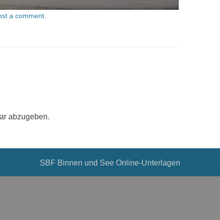
ost a comment
.
ar abzugeben.
SBF Binnen und See Online-Unterlagen