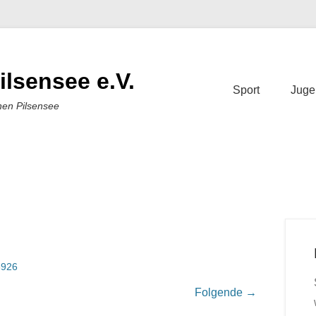
ilsensee e.V.
Sport
Juge
nen Pilsensee
926
Folgende →