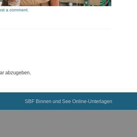
ost a comment
.
ar abzugeben.
SBF Binnen und See Online-Unterlagen