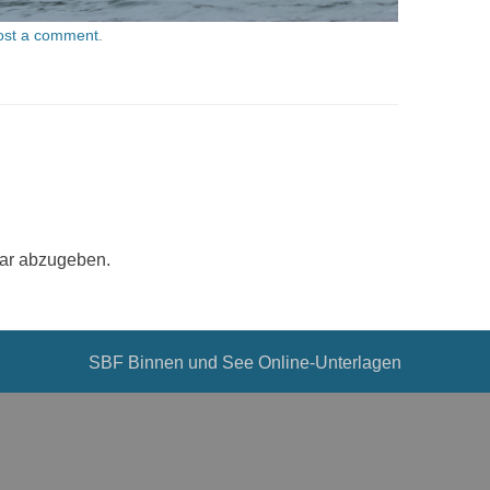
ost a comment
.
ar abzugeben.
SBF Binnen und See Online-Unterlagen