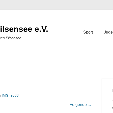
ilsensee e.V.
Sport
Juge
nen Pilsensee
n
IMG_9533
Folgende →