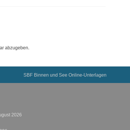
ar abzugeben.
SBF Binnen und See Online-Unterlagen
ugust 2026