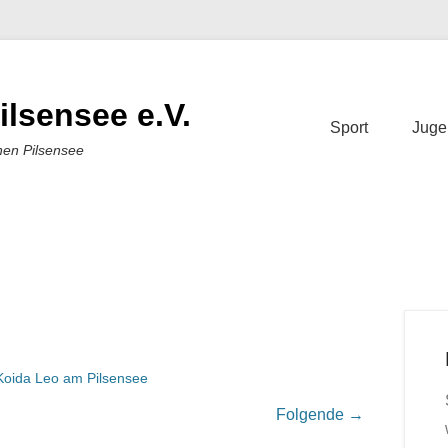
ilsensee e.V.
Sport
Juge
nen Pilsensee
Koida Leo am Pilsensee
Folgende →