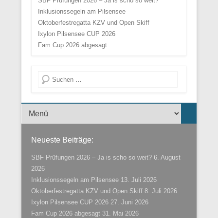
SBF Prüfungen 2026 – Ja is scho so weit?
Inklusionssegeln am Pilsensee
Oktoberfestregatta KZV und Open Skiff
Ixylon Pilsensee CUP 2026
Fam Cup 2026 abgesagt
Suche
Menü der Fußzeile
Neueste Beiträge:
SBF Prüfungen 2026 – Ja is scho so weit?
6. August
2026
Inklusionssegeln am Pilsensee
13. Juli 2026
Oktoberfestregatta KZV und Open Skiff
8. Juli 2026
Ixylon Pilsensee CUP 2026
27. Juni 2026
Fam Cup 2026 abgesagt
31. Mai 2026