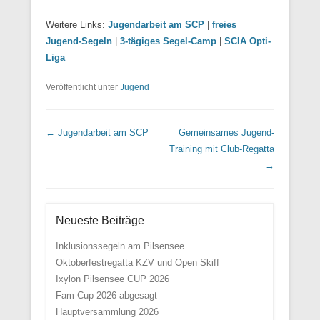
Weitere Links:
Jugendarbeit am SCP
|
freies
Jugend-Segeln
|
3-tägiges Segel-Camp
|
SCIA Opti-
Liga
Veröffentlicht unter
Jugend
Beitrags Übersicht
←
Jugendarbeit am SCP
Gemeinsames Jugend-
Training mit Club-Regatta
→
Neueste Beiträge
Inklusionssegeln am Pilsensee
Oktoberfestregatta KZV und Open Skiff
Ixylon Pilsensee CUP 2026
Fam Cup 2026 abgesagt
Hauptversammlung 2026