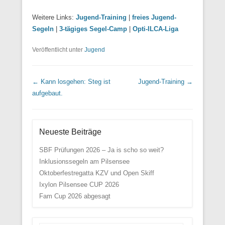
Weitere Links:
Jugend-Training
|
freies Jugend-
Segeln
|
3-tägiges Segel-Camp
|
Opti-ILCA-Liga
Veröffentlicht unter
Jugend
Beitrags Übersicht
←
Kann losgehen: Steg ist
Jugend-Training
→
aufgebaut.
Neueste Beiträge
SBF Prüfungen 2026 – Ja is scho so weit?
Inklusionssegeln am Pilsensee
Oktoberfestregatta KZV und Open Skiff
Ixylon Pilsensee CUP 2026
Fam Cup 2026 abgesagt