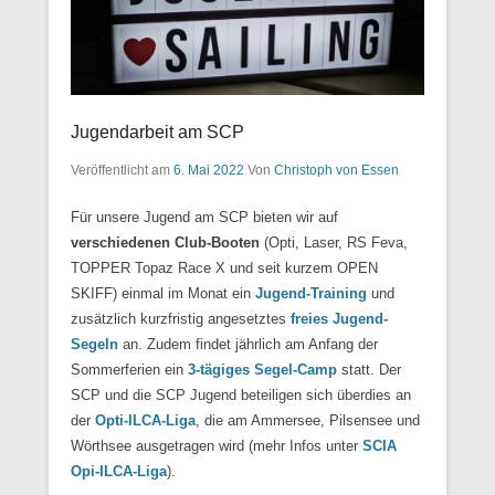
Jugendarbeit am SCP
Veröffentlicht am
6. Mai 2022
Von
Christoph von Essen
Für unsere Jugend am SCP bieten wir auf
verschiedenen Club-Booten
(Opti, Laser, RS Feva,
TOPPER Topaz Race X und seit kurzem OPEN
SKIFF) einmal im Monat ein
Jugend-Training
und
zusätzlich kurzfristig angesetztes
freies Jugend-
Segeln
an. Zudem findet jährlich am Anfang der
Sommerferien ein
3-tägiges Segel-Camp
statt. Der
SCP und die SCP Jugend beteiligen sich überdies an
der
Opti-ILCA-Liga
, die am Ammersee, Pilsensee und
Wörthsee ausgetragen wird (mehr Infos unter
SCIA
Opi-ILCA-Liga
).