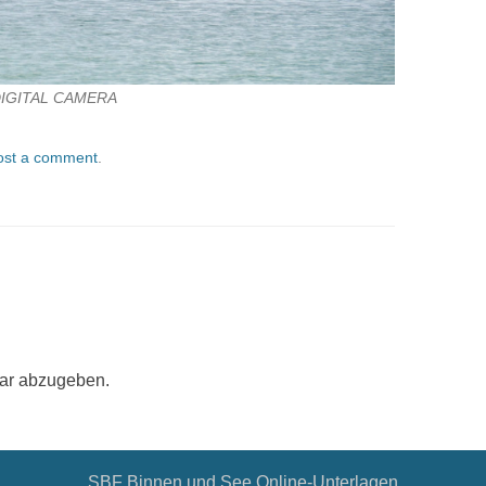
IGITAL CAMERA
ost a comment
.
ar abzugeben.
SBF Binnen und See Online-Unterlagen