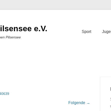
ilsensee e.V.
Sport
Juge
nen Pilsensee
40639
Folgende →