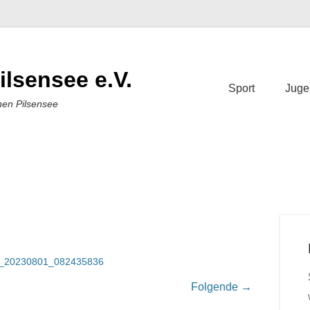
ilsensee e.V.
Sport
Juge
nen Pilsensee
_20230801_082435836
Folgende →