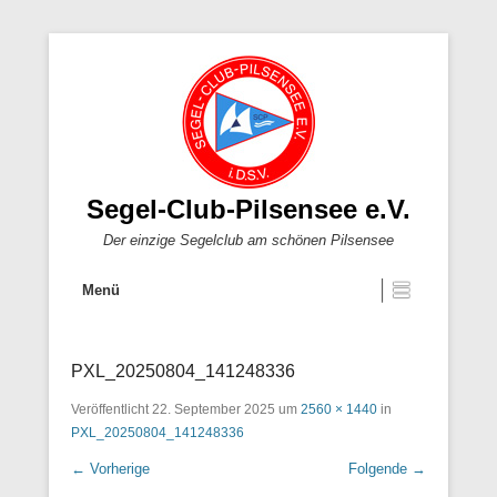
Segel-Club-Pilsensee e.V.
Der einzige Segelclub am schönen Pilsensee
Menü
PXL_20250804_141248336
Veröffentlicht
22. September 2025
um
2560 × 1440
in
PXL_20250804_141248336
← Vorherige
Folgende →