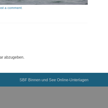
ost a comment
.
ar abzugeben.
SBF Binnen und See Online-Unterlagen