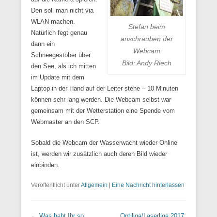
Den soll man nicht via
WLAN machen.
Stefan beim
Natürlich fegt genau
anschrauben der
dann ein
Webcam
Schneegestöber über
Bild: Andy Riech
den See, als ich mitten
im Update mit dem
Laptop in der Hand auf der Leiter stehe – 10 Minuten
können sehr lang werden. Die Webcam selbst war
gemeinsam mit der Wetterstation eine Spende vom
Webmaster an den SCP.
Sobald die Webcam der Wasserwacht wieder Online
ist, werden wir zusätzlich auch deren Bild wieder
einbinden.
Veröffentlicht unter
Allgemein
|
Eine Nachricht hinterlassen
Beitrags Übersicht
←
Was habt Ihr so
Optiliga/Laserliga 2017: