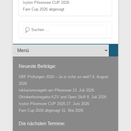
Ixylon Pilsensee CUP 2026
Fam Cup 2026 abgesagt
Suche
Menü der Fußzeile
Neueste Beiträge:
SBF Prüfungen 2026 – Ja is scho so weit?
6. August
2026
Inklusionssegeln am Pilsensee
13. Juli 2026
Oktoberfestregatta KZV und Open Skiff
8. Juli 2026
Ixylon Pilsensee CUP 2026
27. Juni 2026
Fam Cup 2026 abgesagt
31. Mai 2026
Die nächsten Termine: