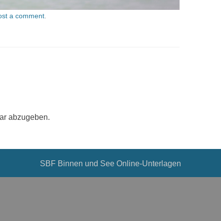
ost a comment
.
ar abzugeben.
SBF Binnen und See Online-Unterlagen