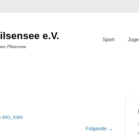
ilsensee e.V.
Sport
Juge
nen Pilsensee
n
IMG_8385
Folgende →