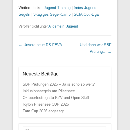
Weitere Links:
Jugend-Training
|
freies Jugend-
Segeln
|
3-tägiges Segel-Camp
|
SCIA Opti-Liga
Veröffentlicht unter
Allgemein
,
Jugend
Beitrags Übersicht
←
Unsere neue RS FEVA
Und dann war SBF
Prüfung…
→
Neueste Beiträge
SBF Prüfungen 2026 – Ja is scho so weit?
Inklusionssegeln am Pilsensee
Oktoberfestregatta KZV und Open Skiff
Ixylon Pilsensee CUP 2026
Fam Cup 2026 abgesagt
Suche