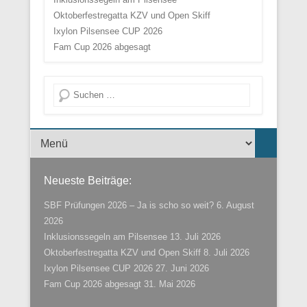
Oktoberfestregatta KZV und Open Skiff
Ixylon Pilsensee CUP 2026
Fam Cup 2026 abgesagt
Suche
Menü der Fußzeile
Neueste Beiträge:
SBF Prüfungen 2026 – Ja is scho so weit?
6. August
2026
Inklusionssegeln am Pilsensee
13. Juli 2026
Oktoberfestregatta KZV und Open Skiff
8. Juli 2026
Ixylon Pilsensee CUP 2026
27. Juni 2026
Fam Cup 2026 abgesagt
31. Mai 2026