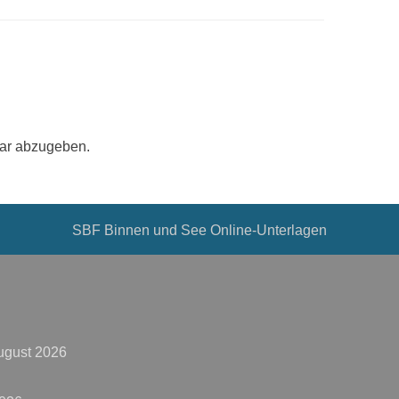
ar abzugeben.
SBF Binnen und See Online-Unterlagen
ugust 2026