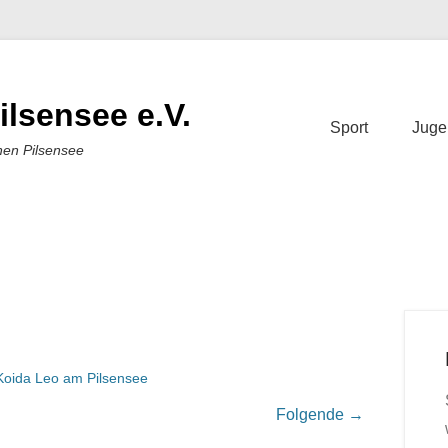
ilsensee e.V.
Sport
Juge
nen Pilsensee
Koida Leo am Pilsensee
Folgende →