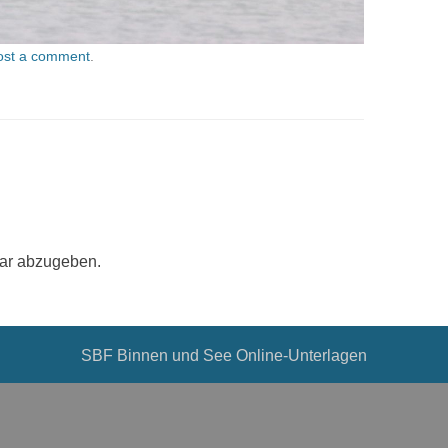
ost a comment
.
ar abzugeben.
SBF Binnen und See Online-Unterlagen