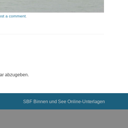
ost a comment
.
ar abzugeben.
SBF Binnen und See Online-Unterlagen