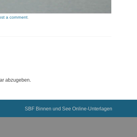
ost a comment
.
ar abzugeben.
SBF Binnen und See Online-Unterlagen