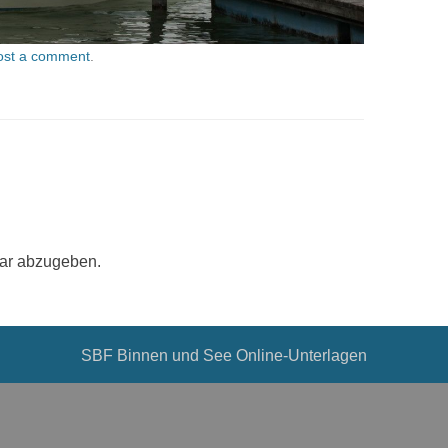
ost a comment
.
ar abzugeben.
SBF Binnen und See Online-Unterlagen