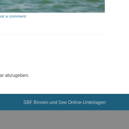
ost a comment
.
ar abzugeben.
SBF Binnen und See Online-Unterlagen