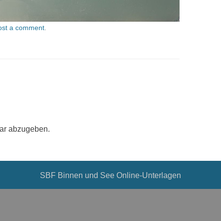
ost a comment
.
ar abzugeben.
SBF Binnen und See Online-Unterlagen