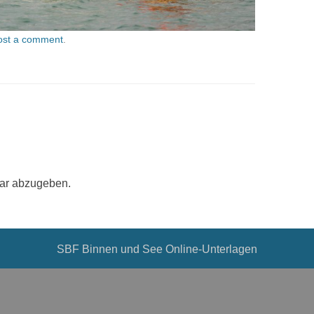
ost a comment
.
ar abzugeben.
SBF Binnen und See Online-Unterlagen