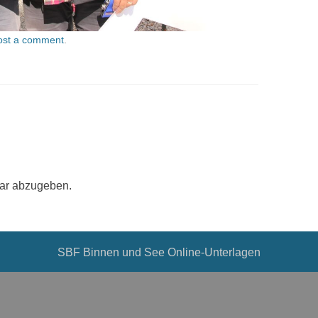
ost a comment
.
ar abzugeben.
SBF Binnen und See Online-Unterlagen