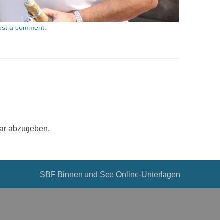
ost a comment
.
ar abzugeben.
SBF Binnen und See Online-Unterlagen