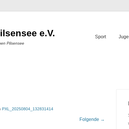
ilsensee e.V.
Sport
Juge
nen Pilsensee
n
PXL_20250804_132831414
Folgende →