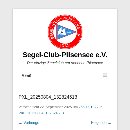
Segel-Club-Pilsensee e.V.
Der einzige Segelclub am schönen Pilsensee
Menü
PXL_20250804_132824613
Veröffentlicht
22. September 2025
um
2560 × 1922
in
PXL_20250804_132824613
← Vorherige
Folgende →