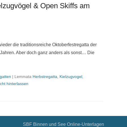
elzugvögel & Open Skiffs am
eder die traditionsreiche Oktoberfestregatta der
en Jahren. Aber doch ganz anders als sonst… Die
gatten
|
Lemmata
Herbstregatta
,
Kielzugvogel
,
cht hinterlassen
SBF Binnen und See Online-Unterlagen