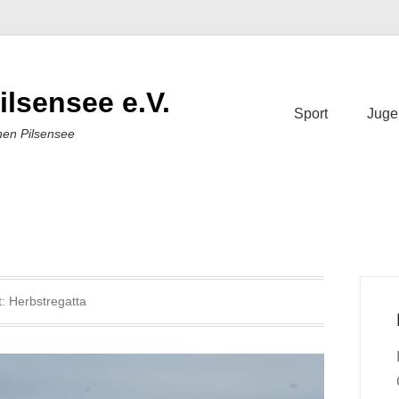
ilsensee e.V.
Sport
Juge
nen Pilsensee
t:
Herbstregatta