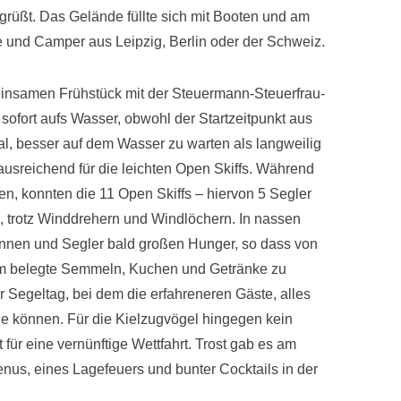
grüßt. Das Gelände füllte sich mit Booten und am
 und Camper aus Leipzig, Berlin oder der Schweiz.
nsamen Frühstück mit der Steuermann-Steuerfrau-
ofort aufs Wasser, obwohl der Startzeitpunkt aus
l, besser auf dem Wasser zu warten als langweilig
ausreichend für die leichten Open Skiffs. Während
en, konnten die 11 Open Skiffs – hiervon 5 Segler
 trotz Winddrehern und Windlöchern. In nassen
nnen und Segler bald großen Hunger, so dass von
m belegte Semmeln, Kuchen und Getränke zu
er Segeltag, bei dem die erfahreneren Gäste, alles
ie können. Für die Kielzugvögel hingegen kein
 für eine vernünftige Wettfahrt. Trost gab es am
us, eines Lagefeuers und bunter Cocktails in der