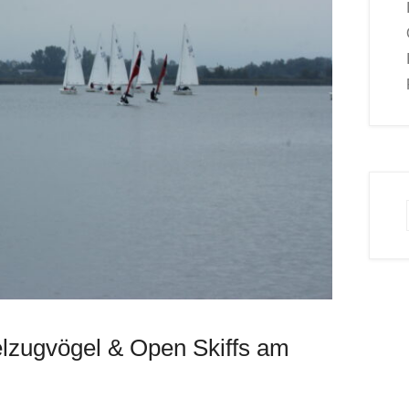
elzugvögel & Open Skiffs am