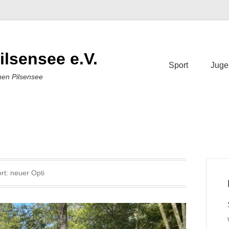
ilsensee e.V.
Sport
Juge
nen Pilsensee
rt:
neuer Opti