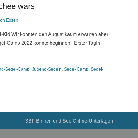
chee wars
von Essen
-Kid Wir konnten den August kaum erwarten aber
gel-Camp 2022 konnte beginnen. Erster TagIn
nd-Segel-Camp
,
Jugend-Segeln
,
Segel-Camp
,
Segel-
SBF Binnen und See Online-Unterlagen