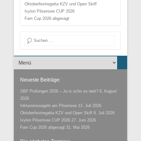
Oktoberfestregatta KZV und Open Skiff
Ixylon Pilsensee CUP 2026
Fam Cup 2026 abgesagt
Suche
Menü der Fußzeile
Neueste Beiträge:
SBF Prüfungen 2026 – Ja is scho so weit?
6. August
2026
Inklusionssegeln am Pilsensee
13. Juli 2026
Oktoberfestregatta KZV und Open Skiff
8. Juli 2026
Ixylon Pilsensee CUP 2026
27. Juni 2026
Fam Cup 2026 abgesagt
31. Mai 2026