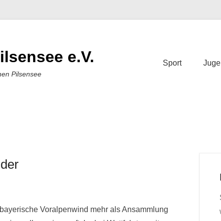
ilsensee e.V.
Sport
Juge
nen Pilsensee
lder
 der bayerische Voralpenwind mehr als Ansammlung