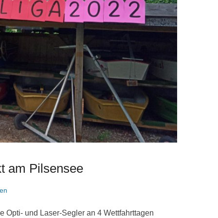
kt am Pilsensee
sen
 Opti- und Laser-Segler an 4 Wettfahrttagen