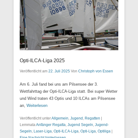
Opti-ILCA-Liga 2025
Veröffentlicht am
22. Juli 2025
Von
Christoph von Essen
Am 6. Juli fand bei uns am Pilsensee der 3.
Wettfahrttag der Opti-ILCA-Liga statt. Bei super Wetter
und Wind traten 43 Optis und 10 ILCAs am Pilsensee
an,
Weiterlesen
Veröffentlicht unter
Allgemein
,
Jugend
,
Regatten
|
Lemmata
Anfänger Regatta
,
Jugend Segeln
,
Jugend-
Segeln
,
Laser-Liga
,
Opti-ILCA-Liga
,
Opti-Liga
,
Optiliga
|
Eine Nachricht hinterlassen