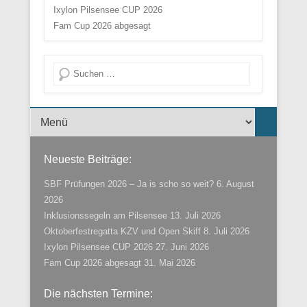
Ixylon Pilsensee CUP 2026
Fam Cup 2026 abgesagt
Suche
Menü der Fußzeile
Neueste Beiträge:
SBF Prüfungen 2026 – Ja is scho so weit?
6. August
2026
Inklusionssegeln am Pilsensee
13. Juli 2026
Oktoberfestregatta KZV und Open Skiff
8. Juli 2026
Ixylon Pilsensee CUP 2026
27. Juni 2026
Fam Cup 2026 abgesagt
31. Mai 2026
Die nächsten Termine: