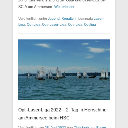
zur dritten Veranstaltung der Opti- und Laser-Liga beim
SCIA am Ammersee.
Weiterlesen
Veröffentlicht unter
Jugend
,
Regatten
|
Lemmata
Laser-
Liga
,
Opt-Liga
,
Opti-Laser-Liga
,
Opti-Liga
,
Optiliga
Opti-Laser-Liga 2022 – 2. Tag in Herrsching
am Ammersee beim HSC
Veröffentlicht am
28. Juni 2022
Von
Christoph von Essen