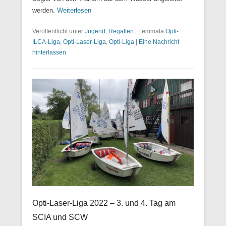
werden.
Weiterlesen
Veröffentlicht unter
Jugend
,
Regatten
|
Lemmata
Opti-
ILCA-Liga
,
Opti-Laser-Liga
,
Opti-Liga
|
Eine Nachricht
hinterlassen
Opti-Laser-Liga 2022 – 3. und 4. Tag am
SCIA und SCW