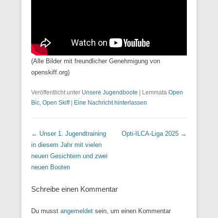
(Alle Bilder mit freundlicher Genehmigung von
openskiff.org)
Veröffentlicht unter
Unsere Jugendboote
|
Lemmata
Open
Bic
,
Open Skiff
|
Eine Nachricht hinterlassen
Beitrags Übersicht
←
Unser 1. Jugendtraining
Opti-ILCA-Liga 2025
→
in diesem Jahr mit vielen
neuen Gesichtern und zwei
neuen Booten
Schreibe einen Kommentar
Du musst
angemeldet
sein, um einen Kommentar